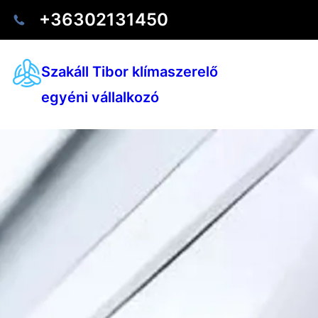
+36302131450
Szakáll Tibor klímaszerelő
egyéni vállalkozó