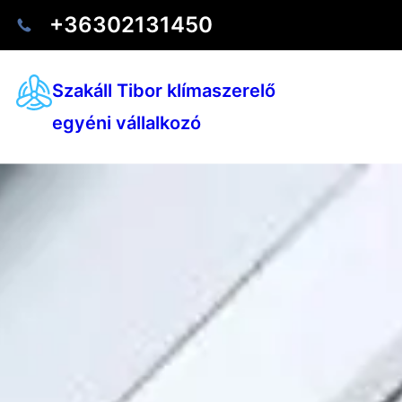
+36302131450
Szakáll Tibor klímaszerelő
egyéni vállalkozó