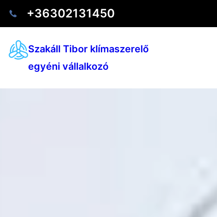
+36302131450
Szakáll Tibor klímaszerelő
egyéni vállalkozó